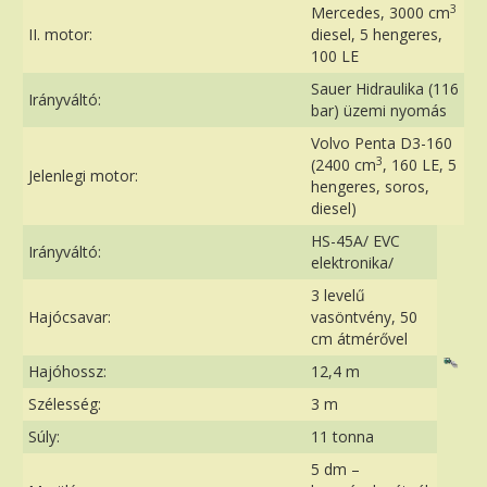
3
Mercedes, 3000 cm
II. motor:
diesel, 5 hengeres,
100 LE
Sauer Hidraulika (116
Irányváltó:
bar) üzemi nyomás
Volvo Penta D3-160
3
(2400 cm
, 160 LE, 5
Jelenlegi motor:
hengeres, soros,
diesel)
HS-45A/ EVC
Irányváltó:
elektronika/
3 levelű
Hajócsavar:
vasöntvény, 50
cm átmérővel
Hajóhossz:
12,4 m
Szélesség:
3 m
Súly:
11 tonna
5 dm –