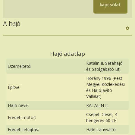
kapcsolat
A hajó
Hajó adatlap
Katalin II. Sétahajó
Üzemeltető:
és Szolgáltató Bt.
Horány 1996 (Pest
Megyei Közlekedési
Építve:
és Hajójavító
Vállalat)
Hajó neve:
KATALIN II.
Csepel Diesel, 4
Eredeti motor:
hengeres 60 LE
Eredeti lehajtás:
Hafe irányváltó