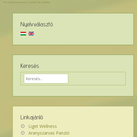
FaLang translation system by Faboba
Nyelvválasztó
Keresés
Ide
írja,
mit
keres
az
oldalon...
Linkajánló
Liget Wellness
Aranyszarvas Panzió