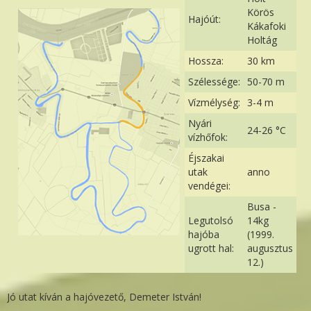
Körös
Hajóút:
Kákafoki
Holtág
Hossza:
30 km
Szélessége:
50-70 m
Vízmélység:
3-4 m
Nyári
24-26 °C
vízhőfok:
Éjszakai
utak
anno
vendégei:
Busa -
Legutolsó
14kg
hajóba
(1999.
ugrott hal:
augusztus
12.)
Jó utat kíván a hajóvezető, Demeter István!