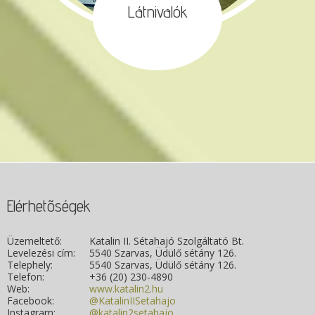
Látnivalók
Elérhetõségek
Üzemeltető:
Katalin II. Sétahajó Szolgáltató Bt.
Levelezési cím:
5540 Szarvas, Üdülő sétány 126.
Telephely:
5540 Szarvas, Üdülő sétány 126.
Telefon:
+36 (20) 230-4890
Web:
www.katalin2.hu
Facebook:
@KatalinIISetahajo
Instagram:
@katalin2setahajo