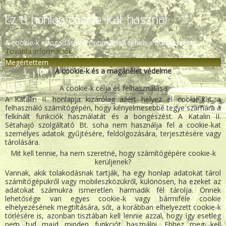
Ez a honlap cookie-kat használ.
A cookie-k elfogadásával optimálissá teheti a böngészést.
További információk
Megértettem
A cookie-k és a magánélet védelme
A cookie-k célja és felhasználása
A Katalin II. honlapja kizárólag azért helyez el cookie-kat a
felhasználó számítógépén, hogy kényelmesebbé tegye számára a
felkínált funkciók használatát és a böngészést. A Katalin II.
Sétahajó szolgáltató Bt. soha nem használja fel a cookie-kat
személyes adatok gyűjtésére, feldolgozására, terjesztésére vagy
tárolására.
Mit kell tennie, ha nem szeretné, hogy számítógépére cookie-k
kerüljenek?
Vannak, akik tolakodásnak tartják, ha egy honlap adatokat tárol
számítógépükről vagy mobileszközükről, különösen, ha ezeket az
adatokat számukra ismeretlen harmadik fél tárolja. Önnek
lehetősége van egyes cookie-k vagy bármiféle cookie
elhelyezésének megtiltására, sőt, a korábban elhelyezett cookie-k
törlésére is, azonban tisztában kell lennie azzal, hogy így esetleg
nem tud majd minden funkciót használni. Ehhez meg kell