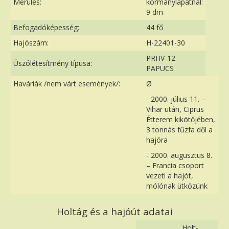
Merülés:
kormánylapátnál:
9 dm
Befogadóképesség:
44 fő
Hajószám:
H-22401-30
PRHV-12-
Úszólétesítmény típusa:
PAPUCS
Haváriák /nem várt események/:
Ø
- 2000. július 11. –
Vihar után, Ciprus
Étterem kikötőjében,
3 tonnás fűzfa dől a
hajóra
- 2000. augusztus 8.
– Francia csoport
vezeti a hajót,
mólónak ütközünk
Holtág és a hajóút adatai
Holt-